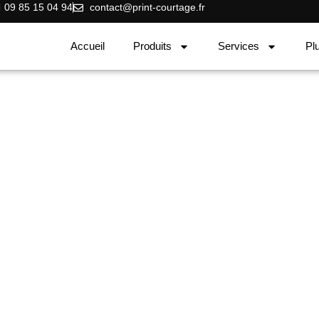
09 85 15 04 94
contact@print-courtage.fr​
Accueil
Produits
Services
Pl