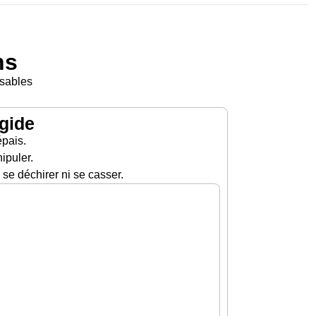
ns
isables
gide
épais.
ipuler.
se déchirer ni se casser.