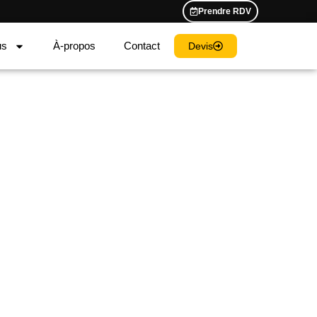
Prendre RDV
us
À-propos
Contact
Devis